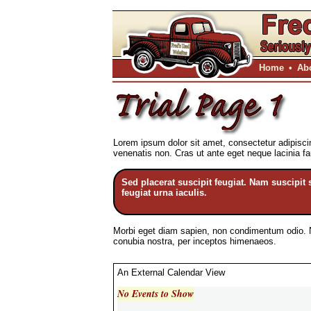
Home
•
Ab
Lorem ipsum dolor sit amet, consectetur adipiscin
venenatis non. Cras ut ante eget neque lacinia
Sed placerat suscipit feugiat. Nam suscipit 
feugiat urna iaculis.
Morbi eget diam sapien, non condimentum odio. Nu
conubia nostra, per inceptos himenaeos.
An External Calendar View