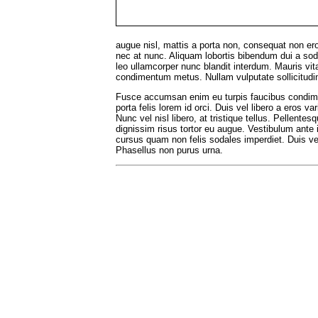
augue nisl, mattis a porta non, consequat non ero
nec at nunc. Aliquam lobortis bibendum dui a soda
leo ullamcorper nunc blandit interdum. Mauris v
condimentum metus. Nullam vulputate sollicitudin
Fusce accumsan enim eu turpis faucibus condimen
porta felis lorem id orci. Duis vel libero a eros v
Nunc vel nisl libero, at tristique tellus. Pellente
dignissim risus tortor eu augue. Vestibulum ante 
cursus quam non felis sodales imperdiet. Duis vest
Phasellus non purus urna.