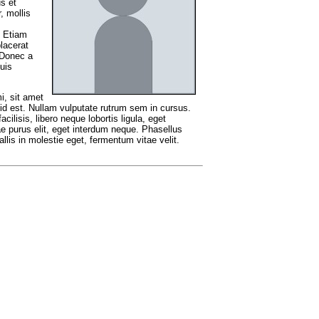
s et
, mollis
. Etiam
lacerat
 Donec a
uis
i, sit amet
id id est. Nullam vulputate rutrum sem in cursus.
cilisis, libero neque lobortis ligula, eget
ae purus elit, eget interdum neque. Phasellus
llis in molestie eget, fermentum vitae velit.