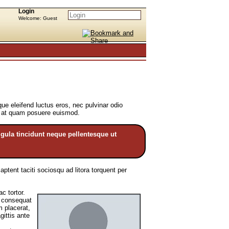
Login
Welcome: Guest
ue eleifend luctus eros, nec pulvinar odio
s at quam posuere euismod.
igula tincidunt neque pellentesque ut
ent taciti sociosqu ad litora torquent per
c tortor.
s consequat
m placerat,
gittis ante