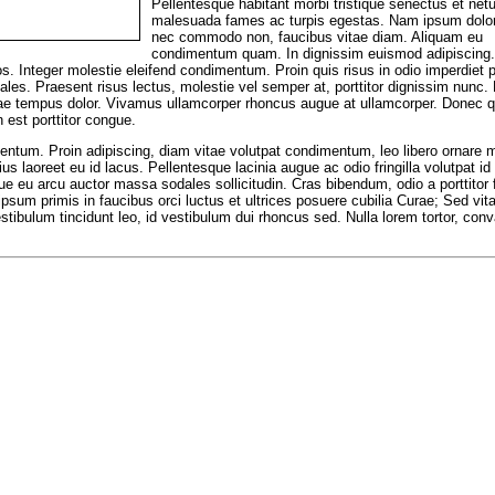
Pellentesque habitant morbi tristique senectus et netu
malesuada fames ac turpis egestas. Nam ipsum dolor
nec commodo non, faucibus vitae diam. Aliquam eu
condimentum quam. In dignissim euismod adipiscing
s. Integer molestie eleifend condimentum. Proin quis risus in odio imperdiet p
les. Praesent risus lectus, molestie vel semper at, porttitor dignissim nunc.
itae tempus dolor. Vivamus ullamcorper rhoncus augue at ullamcorper. Donec q
 est porttitor congue.
tum. Proin adipiscing, diam vitae volutpat condimentum, leo libero ornare m
arius laoreet eu id lacus. Pellentesque lacinia augue ac odio fringilla volutpat 
sque eu arcu auctor massa sodales sollicitudin. Cras bibendum, odio a porttitor fa
ipsum primis in faucibus orci luctus et ultrices posuere cubilia Curae; Sed vit
ibulum tincidunt leo, id vestibulum dui rhoncus sed. Nulla lorem tortor, conva