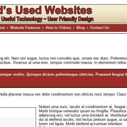
out
•
Website Features
•
How to Videos
•
Blog
•
Contact Us
g elit. Nam nisl augue, luctus non convallis quis, ornare nec diam. Pellentesq
 faucibus. Vivamus at urna eros, tempus commodo massa. In elementum tellu
semper mollis. Quisque dictum pellentesque ultricies. Praesent feugiat l
lla placerat massa nec dolor condimentum non ultrices nunc tempor. Class apt
Nullam urna nunc, iaculis et condimentum at, feugiat a
Morbi tristique venenatis ipsum eu fringilla. Phasellu
adipiscing orci, vel luctus urna tincidunt at. Vestibulu
dui at eleifend iaculis, nisl lectus pretium augue, ut sa
lorem vel ligula. Morbi eleifend accumsan interdum.